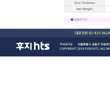
Slice Thickness
Net Weight
햄슬라이서