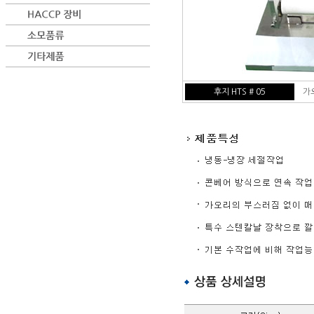
후지 HTS # 05
가오