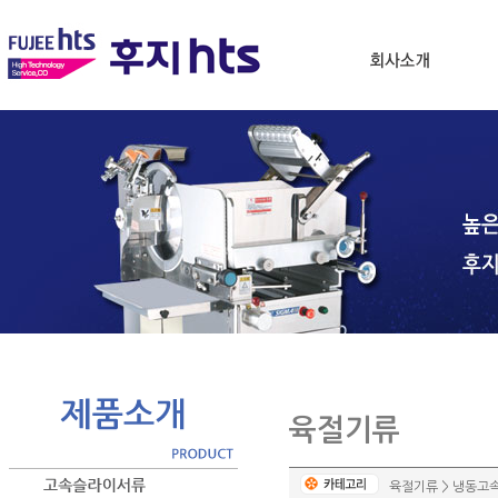
육절기류
육절기류 > 냉동고속육